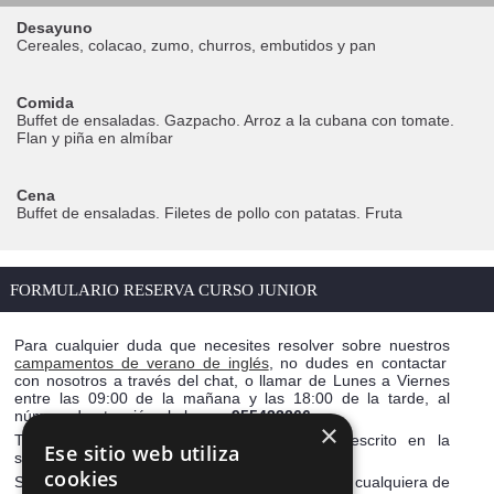
Desayuno
Cereales, colacao, zumo, churros, embutidos y pan
Comida
Buffet de ensaladas. Gazpacho. Arroz a la cubana con tomate.
Flan y piña en almíbar
Cena
Buffet de ensaladas. Filetes de pollo con patatas. Fruta
FORMULARIO RESERVA CURSO JUNIOR
Para cualquier duda que necesites resolver sobre nuestros
campamentos de verano de inglés
, no dudes en contactar
con nosotros a través del chat, o llamar de Lunes a Viernes
entre las 09:00 de la mañana y las 18:00 de la tarde, al
número de atención al alumno
955433266
.
×
También puedes dejarnos tu consulta por escrito en la
Ese sitio web utiliza
sección de
contacto
cookies
Si ya lo tienes todo claro, procede ya a reservar cualquiera de