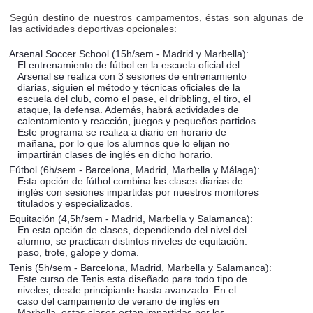
Según destino de nuestros campamentos, éstas son algunas de
las actividades deportivas opcionales:
Arsenal Soccer School (15h/sem - Madrid y Marbella):
El entrenamiento de fútbol en la escuela oficial del
Arsenal se realiza con 3 sesiones de entrenamiento
diarias, siguien el método y técnicas oficiales de la
escuela del club, como el pase, el dribbling, el tiro, el
ataque, la defensa. Además, habrá actividades de
calentamiento y reacción, juegos y pequeños partidos.
Este programa se realiza a diario en horario de
mañana, por lo que los alumnos que lo elijan no
impartirán clases de inglés en dicho horario.
Fútbol (6h/sem - Barcelona, Madrid, Marbella y Málaga):
Esta opción de fútbol combina las clases diarias de
inglés con sesiones impartidas por nuestros monitores
titulados y especializados.
Equitación (4,5h/sem - Madrid, Marbella y Salamanca):
En esta opción de clases, dependiendo del nivel del
alumno, se practican distintos niveles de equitación:
paso, trote, galope y doma.
Tenis (5h/sem - Barcelona, Madrid, Marbella y Salamanca):
Este curso de Tenis esta diseñado para todo tipo de
niveles, desde principiante hasta avanzado. En el
caso del campamento de verano de inglés en
Marbella, estas clases estan impartidas por los