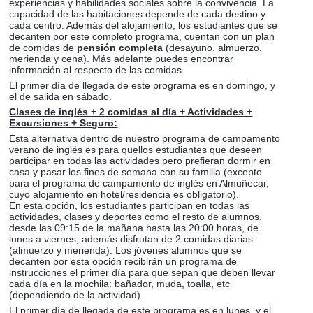
experiencias y habilidades sociales sobre la convivencia. La
capacidad de las habitaciones depende de cada destino y
cada centro. Además del alojamiento, los estudiantes que se
decanten por este completo programa, cuentan con un plan
de comidas de
pensión completa
(desayuno, almuerzo,
merienda y cena). Más adelante puedes encontrar
información al respecto de las comidas.
El primer día de llegada de este programa es en domingo, y
el de salida en sábado.
Clases de inglés + 2 comidas al día + Actividades +
Excursiones + Seguro:
Esta alternativa dentro de nuestro programa de campamento
verano de inglés es para quellos estudiantes que deseen
participar en todas las actividades pero prefieran dormir en
casa y pasar los fines de semana con su familia (excepto
para el programa de campamento de inglés en Almuñecar,
cuyo alojamiento en hotel/residencia es obligatorio).
En esta opción, los estudiantes participan en todas las
actividades, clases y deportes como el resto de alumnos,
desde las 09:15 de la mañana hasta las 20:00 horas, de
lunes a viernes, además disfrutan de 2 comidas diarias
(almuerzo y merienda). Los jóvenes alumnos que se
decanten por esta opción recibirán un programa de
instrucciones el primer día para que sepan que deben llevar
cada día en la mochila: bañador, muda, toalla, etc
(dependiendo de la actividad).
El primer día de llegada de este programa es en lunes, y el