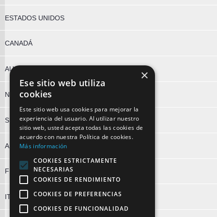
ESTADOS UNIDOS
CANADÁ
AUSTRALIA
×
Ese sitio web utiliza
cookies
NUEVA ZELANDA
Este sitio web usa cookies para mejorar la
experiencia del usuario. Al utilizar nuestro
SUDÁFRICA
sitio web, usted acepta todas las cookies de
acuerdo con nuestra Política de cookies.
ALEMANIA
Más información
COOKIES ESTRICTAMENTE
NECESARIAS
FRANCIA
COOKIES DE RENDIMIENTO
COOKIES DE PREFERENCIAS
ITALIA
COOKIES DE FUNCIONALIDAD