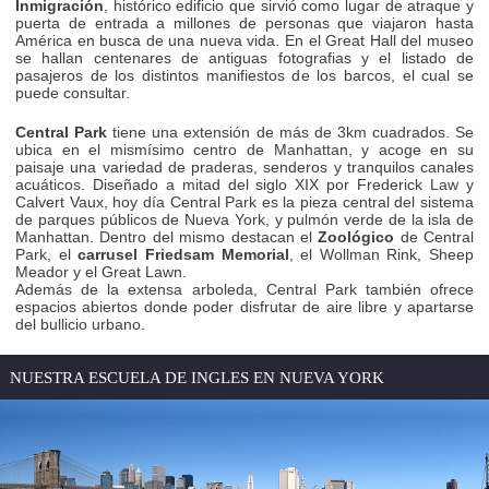
Inmigración
, histórico edificio que sirvió como lugar de atraque y
puerta de entrada a millones de personas que viajaron hasta
América en busca de una nueva vida. En el Great Hall del museo
se hallan centenares de antiguas fotografias y el listado de
pasajeros de los distintos manifiestos de los barcos, el cual se
puede consultar.
Central Park
tiene una extensión de más de 3km cuadrados. Se
ubica en el mismísimo centro de Manhattan, y acoge en su
paisaje una variedad de praderas, senderos y tranquilos canales
acuáticos. Diseñado a mitad del siglo XIX por Frederick Law y
Calvert Vaux, hoy día Central Park es la pieza central del sistema
de parques públicos de Nueva York, y pulmón verde de la isla de
Manhattan. Dentro del mismo destacan el
Zoológico
de Central
Park, el
carrusel Friedsam Memorial
, el Wollman Rink, Sheep
Meador y el Great Lawn.
Además de la extensa arboleda, Central Park también ofrece
espacios abiertos donde poder disfrutar de aire libre y apartarse
del bullicio urbano.
NUESTRA ESCUELA DE INGLES EN NUEVA YORK