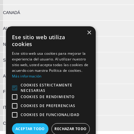
CANADÁ
AUSTRALIA
×
Ese sitio web utiliza
cookies
NUEVA ZELANDA
Este sitio web usa cookies para mejorar la
experiencia del usuario. Al utilizar nuestro
SUDÁFRICA
sitio web, usted acepta todas las cookies de
acuerdo con nuestra Política de cookies.
ALEMANIA
Más información
COOKIES ESTRICTAMENTE
NECESARIAS
FRANCIA
COOKIES DE RENDIMIENTO
COOKIES DE PREFERENCIAS
ITALIA
COOKIES DE FUNCIONALIDAD
CHINA
ACEPTAR TODO
RECHAZAR TODO