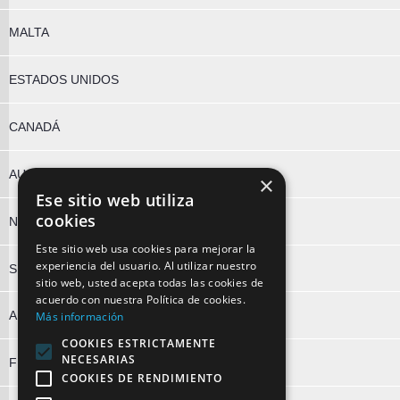
MALTA
ESTADOS UNIDOS
CANADÁ
AUSTRALIA
×
Ese sitio web utiliza
cookies
NUEVA ZELANDA
Este sitio web usa cookies para mejorar la
experiencia del usuario. Al utilizar nuestro
SUDÁFRICA
sitio web, usted acepta todas las cookies de
acuerdo con nuestra Política de cookies.
ALEMANIA
Más información
COOKIES ESTRICTAMENTE
NECESARIAS
FRANCIA
COOKIES DE RENDIMIENTO