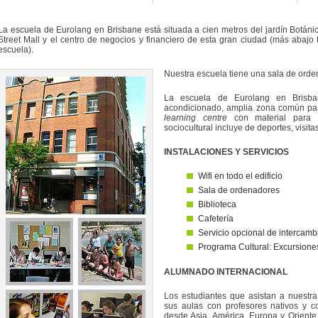
La escuela de Eurolang en Brisbane está situada a cien metros del jardín Botá
Street Mall y el centro de negocios y financiero de esta gran ciudad (más abajo
escuela).
Nuestra escuela tiene una sala de orden
La escuela de Eurolang en Brisba
acondicionado, amplia zona común par
learning centre
con material para e
sociocultural incluye de deportes, visita
INSTALACIONES Y SERVICIOS
Wifi en todo el edificio
Sala de ordenadores
Biblioteca
Cafetería
Servicio opcional de intercam
Programa Cultural: Excursiones, v
ALUMNADO INTERNACIONAL
Los estudiantes que asistan a nuestra
sus aulas con profesores nativos y 
desde Asia, América, Europa y Oriente