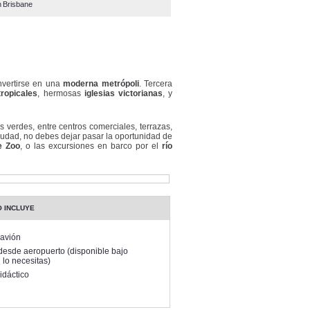
n
Brisbane
vertirse en una
moderna metrópoli
. Tercera
ropicales
, hermosas
iglesias victorianas
, y
 verdes, entre centros comerciales, terrazas,
 ciudad, no debes dejar pasar la oportunidad de
e Zoo
, o las excursiones en barco por el
río
O INCLUYE
 avión
desde aeropuerto (disponible bajo
i lo necesitas)
idáctico