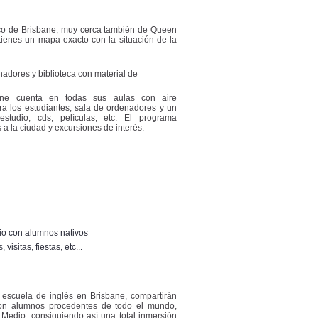
nico de Brisbane, muy cerca también de Queen
 tienes un mapa exacto con la situación de la
adores y biblioteca con material de
ne cuenta en todas sus aulas con aire
a los estudiantes, sala de ordenadores y un
studio, cds, películas, etc. El programa
s a la ciudad y excursiones de interés.
bio con alumnos nativos
isitas, fiestas, etc...
 escuela de inglés en Brisbane, compartirán
con alumnos procedentes de todo el mundo,
 Medio; consiguiendo así una total inmersión