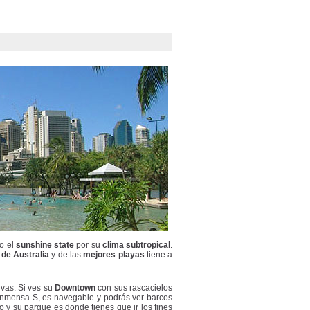
mo el
sunshine state
por su
clima subtropical
.
 de Australia
y de las
mejores playas
tiene a
ivas. Si ves su
Downtown
con sus rascacielos
 inmensa S, es navegable y podrás ver barcos
río y su parque es donde tienes que ir los fines