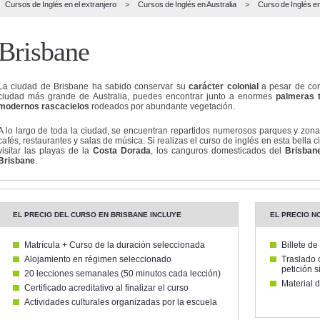
Cursos de Inglés
en el extranjero
>
Cursos de Inglés en
Australia
>
Curso de Inglés e
Brisbane
La ciudad de Brisbane ha sabido conservar su
carácter colonial
a pesar de con
ciudad más grande de Australia, puedes encontrar junto a enormes
palmeras t
modernos rascacielos
rodeados por abundante vegetación.
A lo largo de toda la ciudad, se encuentran repartidos numerosos parques y zonas
cafés, restaurantes y salas de música. Si realizas el curso de inglés en esta bella
visitar las playas de la
Costa Dorada
, los canguros domesticados del
Brisban
Brisbane
.
EL PRECIO DEL CURSO EN BRISBANE INCLUYE
EL PRECIO N
Matrícula + Curso de la duración seleccionada
Billete de
Alojamiento en régimen seleccionado
Traslado 
petición s
20 lecciones semanales (50 minutos cada lección)
Material d
Certificado acreditativo al finalizar el curso
Actividades culturales organizadas por la escuela