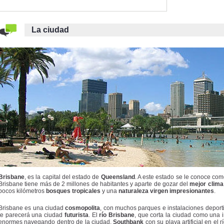
La ciudad
Brisbane
, es la capital del estado de
Queensland
. A este estado se le conoce co
Brisbane tiene más de 2 millones de habitantes y aparte de gozar del
mejor clima
pocos kilómetros
bosques tropicales
y una
naturaleza virgen impresionantes
.
Brisbane es una ciudad
cosmopolita
, con muchos parques e instalaciones deport
te parecerá una ciudad
futurista
. El
río Brisbane
, que corta la ciudad como una
enormes navegando dentro de la ciudad.
Southbank
con su playa artificial en el 