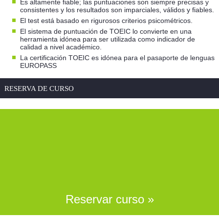
Es altamente fiable; las puntuaciones son siempre precisas y
consistentes y los resultados son imparciales, válidos y fiables.
El test está basado en rigurosos criterios psicométricos.
El sistema de puntuación de TOEIC lo convierte en una
herramienta idónea para ser utilizada como indicador de
calidad a nivel académico.
La certificación TOEIC es idónea para el pasaporte de lenguas
EUROPASS
RESERVA DE CURSO
Si te queda cualquier duda por resolver sobre el
curso de
inglés en lista_ciudades_certificados
, puedes llamar de Lunes a
Viernes de 09:00 de la mañana a 18:00 de la tarde al número
de atención al alumno
955 433 266
y te la resolveremos de
inmediato.
También puedes dejarnos tu consulta por escrito en la sección
de
contacto
Reservar curso »