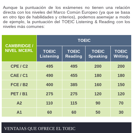
Aunque la puntuación de los exámenes no tienen una relación
directa con los niveles del Marco Común Europeo (ya que se basa
en otro tipo de habilidades y criterios), podemos asemejar a modo
de ejemplo, la puntuación del TOEIC Listening & Reading con los
niveles más comunes:
TOEIC
CAMBRIDGE /
NIVEL MCERL
TOEIC
TOEIC
TOEIC
TOEIC
Listening
Reading
Speaking
Writing
CPE / C2
495
495
200
200
CAE / C1
490
455
180
180
FCE / B2
400
385
160
150
PET / B1
275
275
120
120
A2
110
115
90
70
A1
60
60
50
30
VENTAJAS QUE OFRECE EL TOEIC