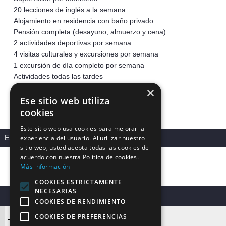
20 lecciones de inglés a la semana
Alojamiento en residencia con baño privado
Pensión completa (desayuno, almuerzo y cena)
2 actividades deportivas por semana
4 visitas culturales y excursiones por semana
1 excursión de día completo por semana
Actividades todas las tardes
WiFi gratis
×
Certificado al finalizar el curso
Ese sitio web utiliza
Seguro médico, de equipaje y accidentes
cookies
Este sitio web usa cookies para mejorar la
EL PRECIO NO INCLUYE
experiencia del usuario. Al utilizar nuestro
sitio web, usted acepta todas las cookies de
Billete de avión
acuerdo con nuestra Política de cookies.
Traslados aeropuerto
Más información
COOKIES ESTRICTAMENTE
NECESARIAS
JUNIORS (10-17 años)
COOKIES DE RENDIMIENTO
COOKIES DE PREFERENCIAS
VUELOS INCLUIDOS