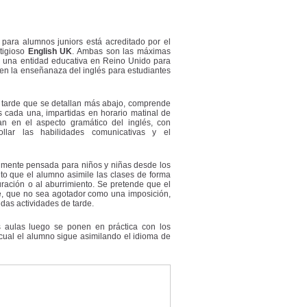
para alumnos juniors está acreditado por el
tigioso
English UK
. Ambas son las máximas
r una entidad educativa en Reino Unido para
en la enseñanaza del inglés para estudiantes
e tarde que se detallan más abajo, comprende
 cada una, impartidas en horario matinal de
an en el aspecto gramático del inglés, con
rollar las habilidades comunicativas y el
almente pensada para niños y niñas desde los
o que el alumno asimile las clases de forma
uración o al aburrimiento. Se pretende que el
e, que no sea agotador como una imposición,
das actividades de tarde.
as aulas luego se ponen en práctica con los
cual el alumno sigue asimilando el idioma de