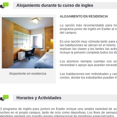
Alojamiento durante tu curso de ingles
ALOJAMIENTO EN RESIDENCIA
La opción más recomendable para los
programa junior de inglés en Exeter al c
del campus.
Es una opción muy cómoda tanto para e
las habitaciones se ubican en el mism
realizan las clases y las tardes las act
incluye la pensión completa todos los d
Los alumnos siempre cuentan con un s
necesidad o apoyo que puedan necesita
Alojamiento en residencia
Las habitaciones son individuales y c
común, donde los estudiantes pueden in
Horarios y Actividades
El programa de inglés para juniors en Exeter incluye una amplia variedad de act
noches en el propio campus, tanto de ocio como deportivas. Los fines de seman
atendidas siempre por nuestro equipo internacional de monitores especializados.