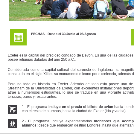
FECHAS - Desde el 30/Junio al 03/Agosto
Exeter es la capital del precioso condado de Devon. Es una de las ciudades
posee reliquias datadas del año 250 a.C..
Considerada como la capital cultural del suroeste de Inglaterra, su magnífic
construida en el siglo XIII es su monumento e icono por excelencia, además
Pero no todo es historia en Exeter. Además de todo esto posee uno de l
Streatham de la Universidad de Exeter, con excelentes instalaciones deportiv
atrae a numerosos estudiantes, lo que se traduce en una vibrante actividad
terrazas, bares y restaurantes.
1.- El programa
incluye en el precio el billete de avión
hasta Londre
con el resto de alumnos, hasta la ciudad de Exeter (ida y vuelta).
2.- El programa incluye experimentados
monitores que acompa
alumnos:
desde que embarcan destino Londres, hasta que aterrizan