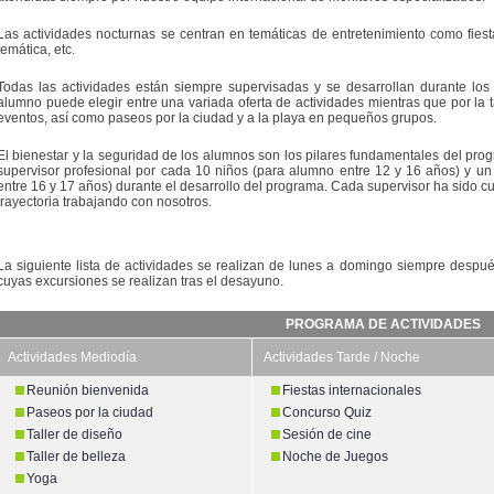
Las actividades nocturnas se centran en temáticas de entretenimiento como fiest
temática, etc.
Todas las actividades están siempre supervisadas y se desarrollan durante lo
alumno puede elegir entre una variada oferta de actividades mientras que por la t
eventos, así como paseos por la ciudad y a la playa en pequeños grupos.
El bienestar y la seguridad de los alumnos son los pilares fundamentales del pro
supervisor profesional por cada 10 niños (para alumno entre 12 y 16 años) y u
entre 16 y 17 años) durante el desarrollo del programa. Cada supervisor ha sido 
trayectoria trabajando con nosotros.
La siguiente lista de actividades se realizan de lunes a domingo siempre despu
cuyas excursiones se realizan tras el desayuno.
PROGRAMA DE ACTIVIDADES
Actividades Mediodía
Actividades Tarde / Noche
Reunión bienvenida
Fiestas internacionales
Paseos por la ciudad
Concurso Quiz
Taller de diseño
Sesión de cine
Taller de belleza
Noche de Juegos
Yoga