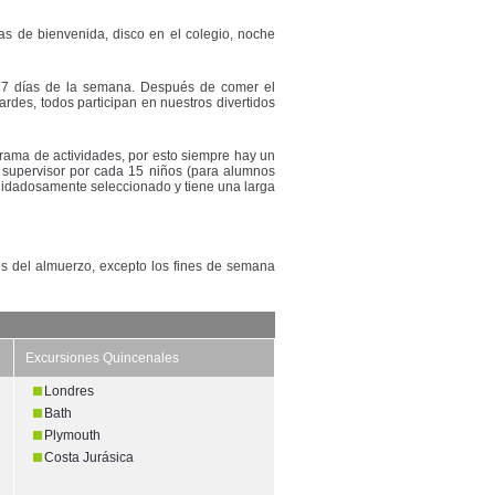
as de bienvenida, disco en el colegio, noche
s 7 días de la semana. Después de comer el
ardes, todos participan en nuestros divertidos
grama de actividades, por esto siempre hay un
n supervisor por cada 15 niños (para alumnos
cuidadosamente seleccionado y tiene una larga
és del almuerzo, excepto los fines de semana
Excursiones Quincenales
Londres
Bath
Plymouth
Costa Jurásica