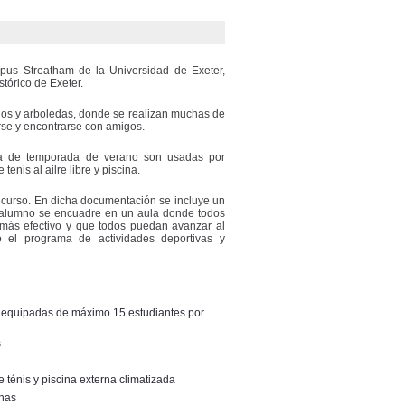
pus Streatham de la Universidad de Exeter,
tórico de Exeter.
os y arboledas, donde se realizan muchas de
rse y encontrarse con amigos.
era de temporada de verano son usadas por
enis al ailre libre y piscina.
 curso. En dicha documentación se incluye un
a alumno se encuadre en un aula donde todos
más efectivo y que todos puedan avanzar al
 el programa de actividades deportivas y
te equipadas de máximo 15 estudiantes por
s
de ténis y piscina externa climatizada
onas