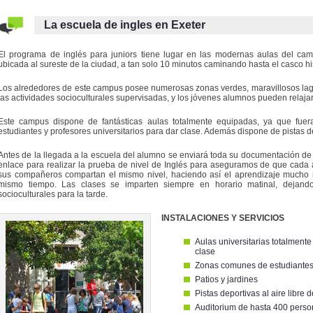
La escuela de ingles en Exeter
El programa de inglés para juniors tiene lugar en las modernas aulas del cam
ubicada al sureste de la ciudad, a tan solo 10 minutos caminando hasta el casco his
Los alrededores de este campus posee numerosas zonas verdes, maravillosos lag
las actividades socioculturales supervisadas, y los jóvenes alumnos pueden relaja
Este campus dispone de fantásticas aulas totalmente equipadas, ya que fu
estudiantes y profesores universitarios para dar clase. Además dispone de pistas de t
Antes de la llegada a la escuela del alumno se enviará toda su documentación de
enlace para realizar la prueba de nivel de Inglés para aseguramos de que cad
sus compañeros compartan el mismo nivel, haciendo así el aprendizaje mucho 
mismo tiempo. Las clases se imparten siempre en horario matinal, dejando
socioculturales para la tarde.
INSTALACIONES Y SERVICIOS
Aulas universitarias totalmen
clase
Zonas comunes de estudiante
Patios y jardines
Pistas deportivas al aire libre 
Auditorium de hasta 400 pers