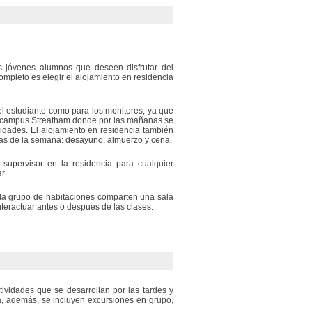
 jóvenes alumnos que deseen disfrutar del
ompleto es elegir el alojamiento en residencia
l estudiante como para los monitores, ya que
o campus Streatham donde por las mañanas se
ividades. El alojamiento en residencia también
ías de la semana: desayuno, almuerzo y cena.
upervisor en la residencia para cualquier
r.
ada grupo de habitaciones comparten una sala
teractuar antes o después de las clases.
ividades que se desarrollan por las tardes y
a, además, se incluyen excursiones en grupo,