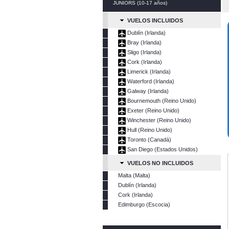
JUNIORS (10-17 años)
VUELOS INCLUIDOS
Dublín (Irlanda)
Bray (Irlanda)
Sligo (Irlanda)
Cork (Irlanda)
Limerick (Irlanda)
Waterford (Irlanda)
Galway (Irlanda)
Bournemouth (Reino Unido)
Exeter (Reino Unido)
Winchester (Reino Unido)
Hull (Reino Unido)
Toronto (Canadá)
San Diego (Estados Unidos)
VUELOS NO INCLUIDOS
Malta (Malta)
Dublín (Irlanda)
Cork (Irlanda)
Edimburgo (Escocia)