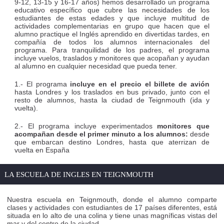
9-12, 13-15 y 16-17 años) hemos desarrollado un programa
educativo específico que cubre las necesidades de los
estudiantes de estas edades y que incluye multitud de
actividades complementarias en grupo que hacen que el
alumno practique el Inglés aprendido en divertidas tardes, en
compañía de todos los alumnos internacionales del
programa. Para tranquilidad de los padres, el programa
incluye vuelos, traslados y monitores que acopañan y ayudan
al alumno en cualquier necesidad que pueda tener.
1.- El programa
incluye en el precio el billete de avión
hasta Londres y los traslados en bus privado, junto con el
resto de alumnos, hasta la ciudad de Teignmouth (ida y
vuelta).
2.- El programa incluye experimentados
monitores que
acompañan desde el primer minuto a los alumnos:
desde
que embarcan destino Londres, hasta que aterrizan de
vuelta en España
LA ESCUELA DE INGLES EN TEIGNMOUTH
Nuestra escuela en Teignmouth, donde el alumno comparte
clases y actividades con estudiantes de 17 países diferentes, está
situada en lo alto de una colina y tiene unas magníficas vistas del
mar y del centro de la ciudad.